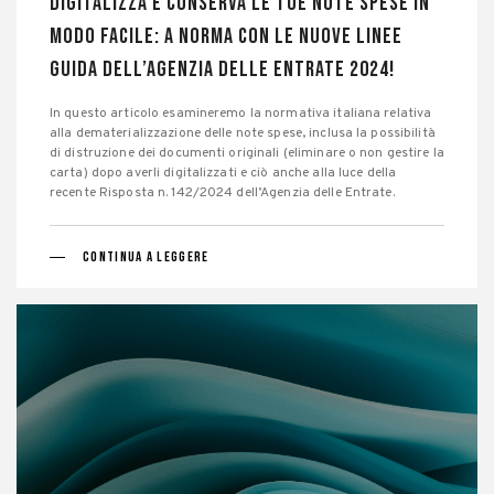
Digitalizza e Conserva le Tue Note Spese in
Modo Facile: a norma con le Nuove Linee
Guida dell’Agenzia delle Entrate 2024!
In questo articolo esamineremo la normativa italiana relativa
alla dematerializzazione delle note spese, inclusa la possibilità
di distruzione dei documenti originali (eliminare o non gestire la
carta) dopo averli digitalizzati e ciò anche alla luce della
recente Risposta n. 142/2024 dell’Agenzia delle Entrate.
CONTINUA A LEGGERE