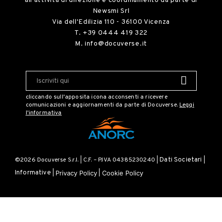
all'attività di direzione e coordinamento da parte di
Newsmi Srl
Via dell'Edilizia 110 - 36100 Vicenza
T.
+39 0444 419 322
M.
info@docuverse.it
cliccando sull'apposita icona acconsenti a ricevere
comunicazioni e aggiornamenti da parte di Docuverse.
Leggi
l'informativa
©2026 Docuverse S.r.l. | C.F. – P.IVA 04385230240 |
Dati Societari
|
Privacy Policy
Cookie Policy
Informative
|
|