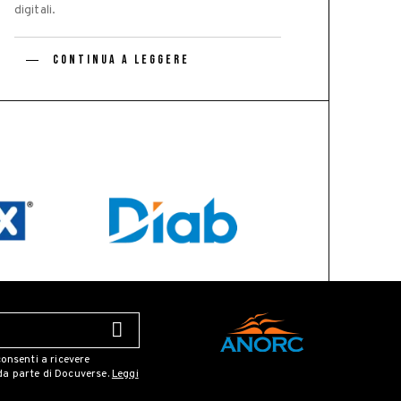
digitali.
CONTINUA A LEGGERE
onsenti a ricevere
a parte di Docuverse.
Leggi