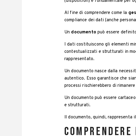
(disposition) è fondamentale per o
Al fine di comprendere come la
ges
compliance dei dati (anche personal
Un
documento
può essere defini
I dati costituiscono gli elementi m
contestualizzati e strutturati in m
rappresentato.
Un documento nasce dalla necessità 
autentico. Esso garantisce che siano
processi rischierebbero di rimanere 
Un documento può essere cartaceo o
e strutturati.
ll documento, quindi, rappresenta i
Comprendere l