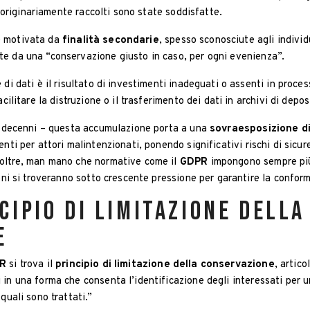
ti originariamente raccolti sono state soddisfatte.
e motivata da
finalità secondarie
, spesso sconosciute agli individ
e da una “conservazione giusto in caso, per ogni evenienza”.
 di dati è il risultato di investimenti inadeguati o assenti in proc
cilitare la distruzione o il trasferimento dei dati in archivi di deposi
ra decenni – questa accumulazione porta a una
sovraesposizione di
nti per attori malintenzionati, ponendo significativi rischi di sicu
noltre, man mano che normative come il
GDPR
impongono sempre più 
ioni si troveranno sotto crescente pressione per garantire la conform
ncipio di limitazione della
e
PR
si trova il
principio di limitazione della conservazione
, artico
in una forma che consenta l’identificazione degli interessati per u
 quali sono trattati.”