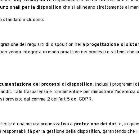
ssione
ISO/TC 46/SC 11
, responsabile a livello internazionale di 
funzionali per la disposition
che si allineano strettamente ai ma
lo standard includono:
azione dei requisiti di disposition nella
progettazione di siste
tion venga integrata in modo proattivo nei processi e sistemi che s
cumentazione dei processi di disposition
, inclusi i programmi d
i audit. Tale trasparenza è fondamentale per dimostrare l’aderenza d
ty) previsto dal comma 2 dell’art 5 del GDPR.
efinite è una misura organizzativa a
protezione dei dati
e, in quan
 responsabilità per la gestione della disposition, garantendo che i