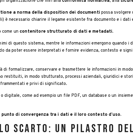
gni organizzazione che miri alla
conformità normativa
, alla
sicur
tione a norma della disposition dei documenti
possa svolgere 
i) è necessario chiarire il legame esistente fra documento e i dati 
to come un
contenitore strutturato di dati e metadati
.
inimi di questo sistema, mentre le informazioni emergono quando i d
odo da poter essere interpretati e fornire evidenza, contesto e signi
di formalizzare, conservare e trasmettere le informazioni in modo 
 restituiti, in modo strutturato, processi aziendali, giuridici e sto
frammentati e privi di significato.
 digitale, come ad esempio un file PDF, un database o un insieme 
l
punto di convergenza tra i dati e il loro contesto d’uso
.
o scarto: un pilastro de