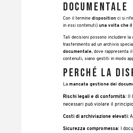
documentale
Con il termine
disposition
ci si rif
in essi contenuti)
una volta che i
Tali decisioni possono includere l
trasferimento ad un archivio speci
documentale
, dove rappresenta il
contenuti, siano gestiti in modo ap
Perché la dis
La
mancata gestione dei docume
Rischi legali e di conformità
: I
necessari può violare il principi
Costi di archiviazione elevati
: 
Sicurezza compromessa
: I do