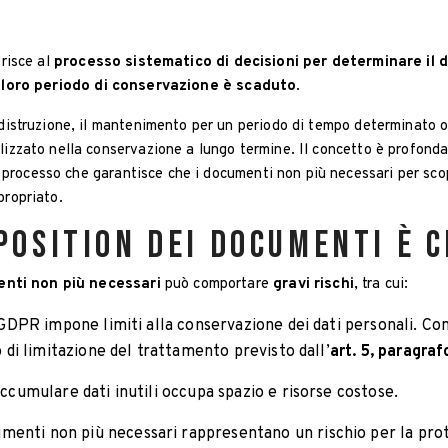
erisce al
processo sistematico di decisioni per determinare il 
l loro periodo di conservazione è scaduto
.
a distruzione, il mantenimento per un periodo di tempo determinato
alizzato nella conservazione a lungo termine. Il concetto è profon
 processo che garantisce che i documenti non più necessari per scopi
propriato.
position dei documenti è 
nti non più necessari
può comportare
gravi rischi
, tra cui:
l GDPR impone limiti alla conservazione dei dati personali. C
o di limitazione del trattamento previsto dall’
art. 5, paragrafo
Accumulare dati inutili occupa spazio e risorse costose.
cumenti non più necessari rappresentano un rischio per la pro