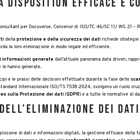
a disposition efficace e 
Consultant per Docuverse, Convenor di ISO/TC 46/SC 11/ WG 21 – R
ti
della
protezione e della sicurezza dei dati
richiede strategie 
arda la loro eliminazione in modo legale ed efficiente.
i informazioni generate
dall’attuale panorama data driven, rappr
e le hanno generate.
ipi e le prassi delle decisioni effettuate durante la fase dello
sca
o Standard Internazionale ISO/TS 7538:2024, svolgono un ruolo cruc
o sulla Protezione dei dati
(
GDPR
) e a tutte le normative di d
dell’eliminazione dei dati
losione di dati e informazioni digitali, la gestione efficace della f