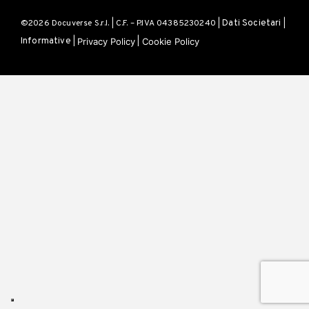
©2026 Docuverse S.r.l. | C.F. – P.IVA 04385230240 |
Dati Societari
|
Privacy Policy
Cookie Policy
Informative
|
|